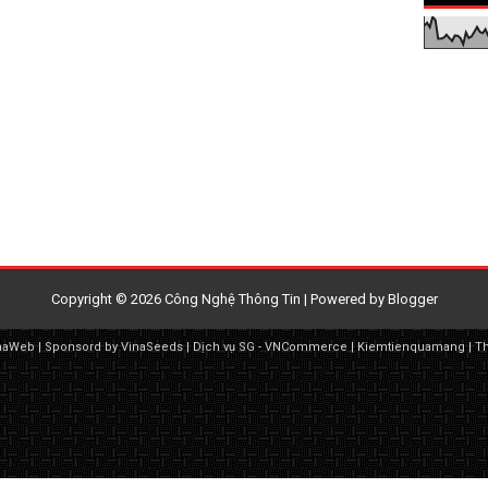
Copyright ©
2026
Công Nghệ Thông Tin
| Powered by
Blogger
naWeb
| Sponsord by
VinaSeeds
|
Dịch vụ SG
-
VNCommerce
|
Kiemtienquamang
|
T