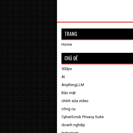
TRANG
Home
CHỦ ĐỀ
500px
AI
AnythingLLM
Bảo mật
chỉnh sửa video
công cụ
CyberScrub Privacy Suite
doanh nghiệp
Instagram