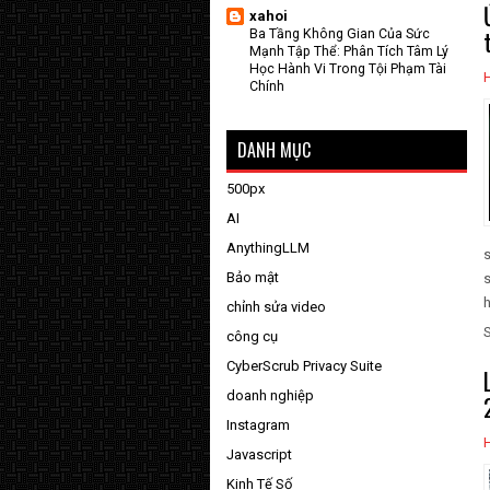
xahoi
Ba Tầng Không Gian Của Sức
Mạnh Tập Thể: Phân Tích Tâm Lý
Học Hành Vi Trong Tội Phạm Tài
Chính
DANH MỤC
500px
AI
AnythingLLM
s
Bảo mật
s
h
chỉnh sửa video
công cụ
CyberScrub Privacy Suite
doanh nghiệp
Instagram
Javascript
Kinh Tế Số