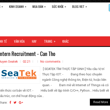
»
»
»
»
»
C
KINH DOANH
MUA BÁN
SỨC KHỎE
BLOG VIET
»
NH TẾ
VĂN HÓA
HAY
TRANG
KHÁC
Intern Recruitment - Can Tho
Huyen Seatek
02:21
No comments
[ SEATEK TÌM THỰC TẬP SINH ] Yêu cầu Vị trí
Thực Tập IOT: - Đang theo học chuyên
ngành Công nghệ thông tin, Điện tử, hoặc liên
quan. - Đam mê về Internet of Things và có
iến thức cơ bản về IOT. - Hiểu biết về lập trình C/C++, Python… Hiểu biết về
ấu trúc, cơ chế hoạt động của...
Read More
Share: