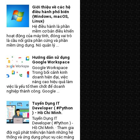
Giới thiệu về các hệ
điều hành phổ biến
(Windows, macOS,
Linux)
Hệ điều hành là phần
mềm cơ bản điều khiển
hoạt động của máy tính, đóng vai trò
là cầu nối giữa phần cứng và phần
mềm ứng dụng. Nó quản lý ...
Hướng dẫn sử dụng
Google Workspace
Google Workspace
Trong bối cảnh kinh
doanh hiện đại, việc
nâng cao hiệu quả làm
việc là yếu tố then chốt để doanh
nghiệp thành công. Google ...
Tuyển Dụng IT
Developer ( #Python
) - Hồ Chí Minh.
Tuyển Dụng IT
Developer ( #Python ) -
Hồ Chí Minh. · Tham gia
đội ngũ phát triển/vận hành những hệ
thống và ứng dụng phục vụ các mảng