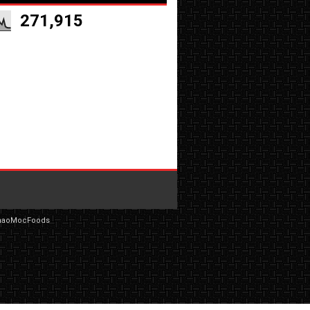
271,915
haoMocFoods