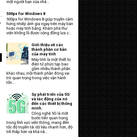
một người bạn của nhà...
500px for Windows 8
 -
500px for Windows 8 giúp truyền cảm
a
hứng nhiếp ảnh gia ngay trên máy bàn
hoặc máy tính bảng. Khám phá thư
viện khổng lồ được cộng đồng lựa c...
Giới thiệu về các
thành phần cơ bản
của máy tính
Máy tính là một thiết bị
điện tử phức tạp bao
gồm nhiều thành phần
khác nhau, mỗi thành phần đóng vai
trò quan trọng trong việc vận hành
tổn...
Sự phát triển của 5G
và tác động của nó
đến các thiết bị thông
minh.
Công nghệ 5G là một
bước tiến quan trọng
trong lĩnh vực viễn thông, mang đến
tốc độ truyền tải dữ liệu nhanh hơn, độ
trễ thấp hơn và khả nă...