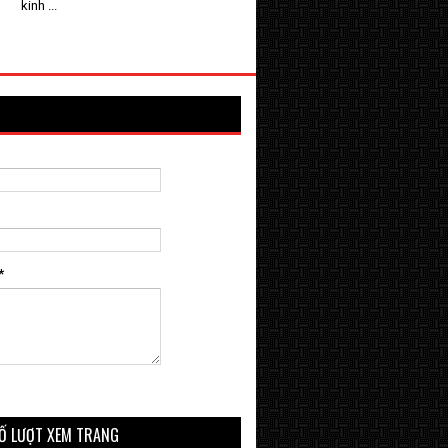
kinh ...
*
Ố LƯỢT XEM TRANG