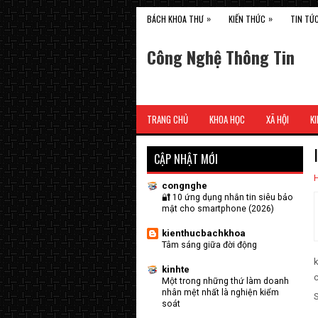
»
»
BÁCH KHOA THƯ
KIẾN THỨC
TIN TỨ
Công Nghệ Thông Tin
TRANG CHỦ
KHOA HỌC
XÃ HỘI
KI
CẬP NHẬT MỚI
congnghe
🔐 10 ứng dụng nhắn tin siêu bảo
mật cho smartphone (2026)
kienthucbachkhoa
Tâm sáng giữa đời động
k
kinhte
c
Một trong những thứ làm doanh
nhân mệt nhất là nghiện kiểm
soát