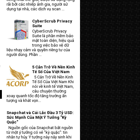
rãi bởi các nhiếp ảnh gia, người sử
dụng tại nhà, các dịch vụ scan ...
CyberScrub Privacy
Suite
CyberScrub Privacy
Suite là phần mềm bảo
mật toàn diện, hiệu quả
trong việc bảo vệ dữ
liệu nhạy cảm và quyền riêng tư của
người dùng. Phần ...
c
5 Cản Trở Về Nền Kinh
Tế Số Của Việt Nam
5 Cản Trở Về Nền Kinh
Tế Số Của Việt Nam Khi
nói về kinh tế Việt Nam,
câu chuyện thường
xoay quanh tốc độ tăng trưởng ấn
tượng và khát vọn...
Snapchat và Cái Lắc Đầu 3 Tỷ USD:
Sức Mạnh Của Một Ý Tưởng "Kỳ
Quặc"
Nguồn gốc của Snapchat bắt nguồn
từ một ý tưởng có vẻ "kỳ quặc": tin
nhắn tự hủy. Ý tưởng này nảy sinh khi