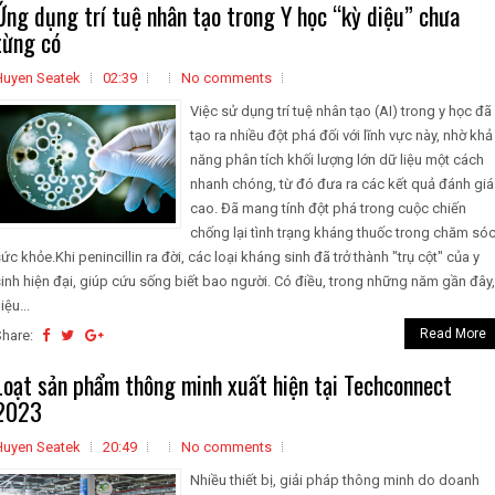
Ứng dụng trí tuệ nhân tạo trong Y học “kỳ diệu” chưa
từng có
Huyen Seatek
02:39
No comments
Việc sử dụng trí tuệ nhân tạo (AI) trong y học đã
tạo ra nhiều đột phá đối với lĩnh vực này, nhờ khả
năng phân tích khối lượng lớn dữ liệu một cách
nhanh chóng, từ đó đưa ra các kết quả đánh giá
cao. Đã mang tính đột phá trong cuộc chiến
chống lại tình trạng kháng thuốc trong chăm só
ức khỏe.Khi penincillin ra đời, các loại kháng sinh đã trở thành "trụ cột" của y
inh hiện đại, giúp cứu sống biết bao người. Có điều, trong những năm gần đây,
iệu...
Read More
Share:
Loạt sản phẩm thông minh xuất hiện tại Techconnect
2023
Huyen Seatek
20:49
No comments
Nhiều thiết bị, giải pháp thông minh do doanh